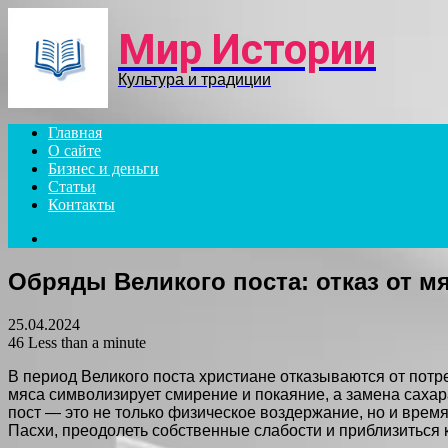
Menu
Мир Истории
Культура и традиции
Главная
О сайте
Бизнес и деньги
Статьи
Контакты
Search
for
Обряды Великого поста: отказ от мя
25.04.2024
46
Less than a minute
В период Великого поста христиане отказываются от потр
мяса символизирует смирение и покаяние, а замена сахар
пост — это не только физическое воздержание, но и врем
Пасхи, преодолеть собственные слабости и приблизиться к