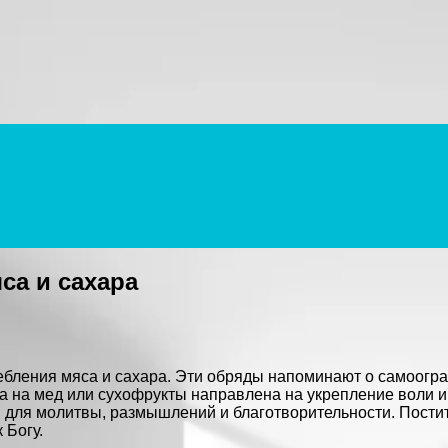
са и сахара
ебления мяса и сахара. Эти обряды напоминают о самоогран
а на мед или сухофрукты направлена на укрепление воли и 
я для молитвы, размышлений и благотворительности. Постит
 Богу.