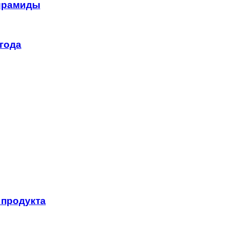
пирамиды
года
 продукта