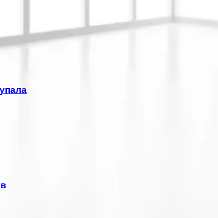
Купала
ов