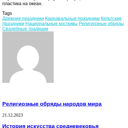
пластика на океан.
Tags
Древние праздники
Карнавальные праздники
Кельтские
праздники
Национальные костюмы
Религиозные обряды
Свадебные традиции
Facebook
Twitter
LinkedIn
Tumblr
Pinterest
Reddit
VKontakte
Odnoklassniki
Skype
WhatsApp
Telegram
Viber
Share
Print
via
Email
Related Articles
Религиозные обряды народов мира
21.12.2023
История искусства средневековья