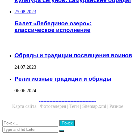
Культура сёгунов: самурайские обряды
25.08.2023
Балет «Лебединое озеро»:
классическое исполнение
ЧИТАЕМОЕ
Обряды и традиции посвящения воинов
24.07.2023
Религиозные традиции и обряды
06.06.2024
Facebook
Twitter
WhatsApp
Telegram
--------------------------------------
Карта сайта |
Фотогалерея |
Теги |
Sitemap.xml |
Разное
Close
Найти:
Close
Search