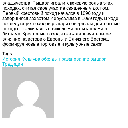
владычества. Рыцари играли ключевую роль в этих
походах, считая свое участие священным долгом.
Первый крестовый поход начался в 1096 году и
завершился захватом Иерусалима в 1099 году. В ходе
последующих походов рыцари совершали длительные
походы, сталкиваясь с тяжелыми испытаниями и
битвами. Крестовые походы оказали значительное
влияние на историю Европы и Ближнего Востока,
формируя новые торговые и культурные связи.
Tags
История
Культура
обряды
празднование
рыцари
Традиции
Facebook
Twitter
LinkedIn
Tumblr
Pinterest
Reddit
VKontakte
Odnoklassniki
Skype
WhatsApp
Telegram
Viber
Share
Print
via
Email
Related Articles