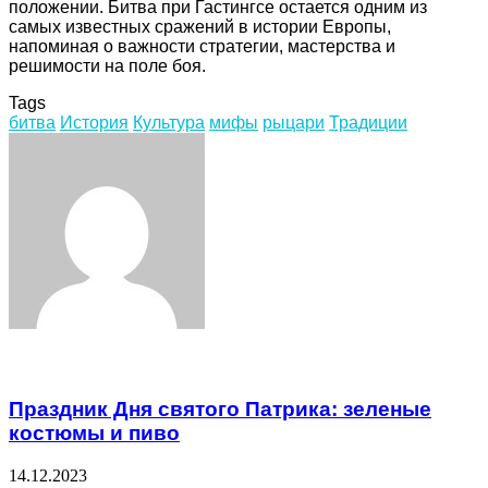
положении. Битва при Гастингсе остается одним из
самых известных сражений в истории Европы,
напоминая о важности стратегии, мастерства и
решимости на поле боя.
Tags
битва
История
Культура
мифы
рыцари
Традиции
Facebook
Twitter
LinkedIn
Tumblr
Pinterest
Reddit
VKontakte
Odnoklassniki
Skype
WhatsApp
Telegram
Viber
Share
Print
via
Email
Related Articles
Праздник Дня святого Патрика: зеленые
костюмы и пиво
14.12.2023