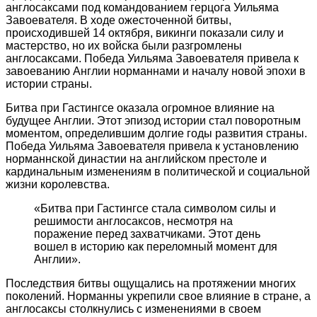
англосаксами под командованием герцога Уильяма
Завоевателя. В ходе ожесточенной битвы,
происходившей 14 октября, викинги показали силу и
мастерство, но их войска были разгромлены
англосаксами. Победа Уильяма Завоевателя привела к
завоеванию Англии норманнами и началу новой эпохи в
истории страны.
Битва при Гастингсе оказала огромное влияние на
будущее Англии. Этот эпизод истории стал поворотным
моментом, определившим долгие годы развития страны.
Победа Уильяма Завоевателя привела к установлению
норманнской династии на английском престоле и
кардинальным изменениям в политической и социальной
жизни королевства.
«Битва при Гастингсе стала символом силы и
решимости англосаксов, несмотря на
поражение перед захватчиками. Этот день
вошел в историю как переломный момент для
Англии».
Последствия битвы ощущались на протяжении многих
поколений. Норманны укрепили свое влияние в стране, а
англосаксы столкнулись с изменениями в своем