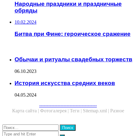
Народные праздники и праздничные
обряды
10.02.2024
Битва при Фине: героическое сражение
ЧИТАЕМОЕ
Обычаи и ритуалы свадебных торжеств
06.10.2023
История искусства средних веков
04.05.2024
Facebook
Twitter
WhatsApp
Telegram
--------------------------------------
Карта сайта |
Фотогалерея |
Теги |
Sitemap.xml |
Разное
Close
Найти:
Close