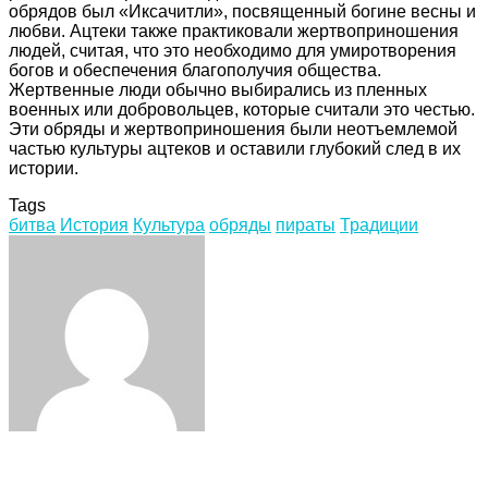
обрядов был «Иксачитли», посвященный богине весны и
любви. Ацтеки также практиковали жертвоприношения
людей, считая, что это необходимо для умиротворения
богов и обеспечения благополучия общества.
Жертвенные люди обычно выбирались из пленных
военных или добровольцев, которые считали это честью.
Эти обряды и жертвоприношения были неотъемлемой
частью культуры ацтеков и оставили глубокий след в их
истории.
Tags
битва
История
Культура
обряды
пираты
Традиции
Facebook
Twitter
LinkedIn
Tumblr
Pinterest
Reddit
VKontakte
Odnoklassniki
Skype
WhatsApp
Telegram
Viber
Share
Print
via
Email
Related Articles