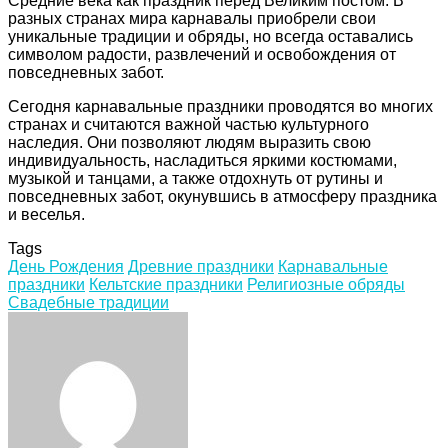
Средние века как праздник перед Великим постом. В
разных странах мира карнавалы приобрели свои
уникальные традиции и обряды, но всегда оставались
символом радости, развлечений и освобождения от
повседневных забот.
Сегодня карнавальные праздники проводятся во многих
странах и считаются важной частью культурного
наследия. Они позволяют людям выразить свою
индивидуальность, насладиться яркими костюмами,
музыкой и танцами, а также отдохнуть от рутины и
повседневных забот, окунувшись в атмосферу праздника
и веселья.
Tags
День Рождения
Древние праздники
Карнавальные
праздники
Кельтские праздники
Религиозные обряды
Свадебные традиции
Facebook
Twitter
LinkedIn
Tumblr
Pinterest
Reddit
VKontakte
Odnoklassniki
Skype
WhatsApp
Telegram
Viber
Share
Print
via
Email