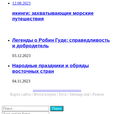
12.08.2023
икинги: захватывающие морские
путешествия
ЧИТАЕМОЕ
Легенды о Робин Гуде: справедливость
и добродетель
03.12.2023
Народные праздники и обряды
восточных стран
04.11.2023
Facebook
Twitter
WhatsApp
Telegram
--------------------------------------
Карта сайта |
Фотогалерея |
Теги |
Sitemap.xml |
Разное
Close
Найти:
Close