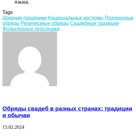
языка.
Tags
Древние праздники
Национальные костюмы
Похоронные
обряды
Религиозные обряды
Свадебные традиции
Фольклорные персонажи
Facebook
Twitter
LinkedIn
Tumblr
Pinterest
Reddit
VKontakte
Odnoklassniki
Skype
WhatsApp
Telegram
Viber
Share
Print
via
Email
Related Articles
Обряды свадеб в разных странах: традиции
и обычаи
15.02.2024