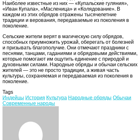
Наиболее известные из них — «Купальские гуляния»,
«Иван Купала», «Масленица» и «Колядование». В
каждом из этих обрядов отражены тысячелетние
традиции и верования, передаваемые из поколения в
поколение.
Сельские жители верят в магическую силу обрядов,
способных приумножить урожай, оберегать от болезней
и призывать благополучие. Они отмечают праздники с
песнями, танцами, гаданиями и обрядовыми действиями,
которые помогают им ощутить единение с природой и
духовными силами. Народные обряды и обычаи сельских
жителей — это не просто традиции, а живая часть
культуры, сохраняемая и передаваемая из поколения в
поколение.
Tags
Индейцы
История
Культура
Народные обряды
Обычаи
Современные народы
Facebook
Twitter
LinkedIn
Tumblr
Pinterest
Reddit
VKontakte
Odnoklassniki
Skype
WhatsApp
Telegram
Viber
Share
Print
via
Email