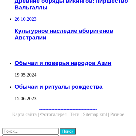
Древние обряды викингов: пиршество
Вальгаллы
26.10.2023
Культурное наследие аборигенов
Австралии
ЧИТАЕМОЕ
Обычаи и поверья народов Азии
19.05.2024
Обычаи и ритуалы рождества
15.06.2023
Facebook
Twitter
WhatsApp
Telegram
--------------------------------------
Карта сайта |
Фотогалерея |
Теги |
Sitemap.xml |
Разное
Close
Найти: