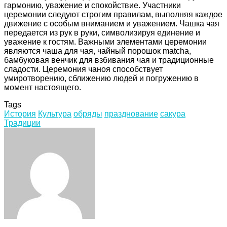
гармонию, уважение и спокойствие. Участники
церемонии следуют строгим правилам, выполняя каждое
движение с особым вниманием и уважением. Чашка чая
передается из рук в руки, символизируя единение и
уважение к гостям. Важными элементами церемонии
являются чаша для чая, чайный порошок matcha,
бамбуковая венчик для взбивания чая и традиционные
сладости. Церемония чаноя способствует
умиротворению, сближению людей и погружению в
момент настоящего.
Tags
История
Культура
обряды
празднование
сакура
Традиции
Facebook
Twitter
LinkedIn
Tumblr
Pinterest
Reddit
VKontakte
Odnoklassniki
Skype
WhatsApp
Telegram
Viber
Share
Print
via
Email