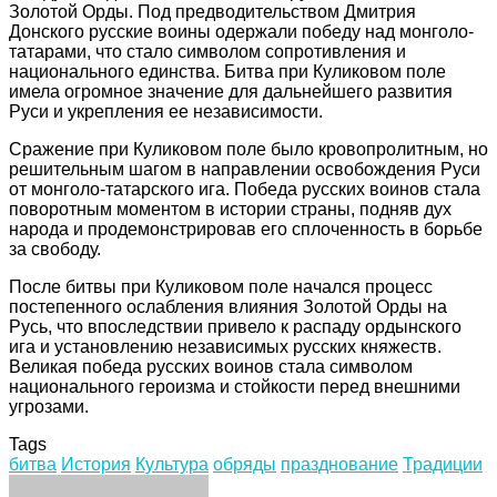
Золотой Орды. Под предводительством Дмитрия
Донского русские воины одержали победу над монголо-
татарами, что стало символом сопротивления и
национального единства. Битва при Куликовом поле
имела огромное значение для дальнейшего развития
Руси и укрепления ее независимости.
Сражение при Куликовом поле было кровопролитным, но
решительным шагом в направлении освобождения Руси
от монголо-татарского ига. Победа русских воинов стала
поворотным моментом в истории страны, подняв дух
народа и продемонстрировав его сплоченность в борьбе
за свободу.
После битвы при Куликовом поле начался процесс
постепенного ослабления влияния Золотой Орды на
Русь, что впоследствии привело к распаду ордынского
ига и установлению независимых русских княжеств.
Великая победа русских воинов стала символом
национального героизма и стойкости перед внешними
угрозами.
Tags
битва
История
Культура
обряды
празднование
Традиции
Facebook
Twitter
LinkedIn
Tumblr
Pinterest
Reddit
VKontakte
Odnoklassniki
Skype
WhatsApp
Telegram
Viber
Share
Print