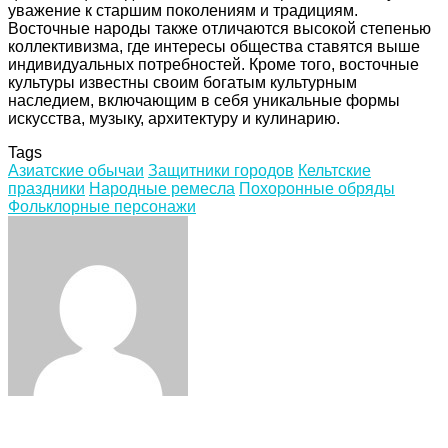
уважение к старшим поколениям и традициям.
Восточные народы также отличаются высокой степенью
коллективизма, где интересы общества ставятся выше
индивидуальных потребностей. Кроме того, восточные
культуры известны своим богатым культурным
наследием, включающим в себя уникальные формы
искусства, музыку, архитектуру и кулинарию.
Tags
Азиатские обычаи
Защитники городов
Кельтские
праздники
Народные ремесла
Похоронные обряды
Фольклорные персонажи
Facebook
Twitter
LinkedIn
Tumblr
Pinterest
Reddit
VKontakte
Odnoklassniki
Skype
WhatsApp
Telegram
Viber
Share
Print
via
Email
Related Articles