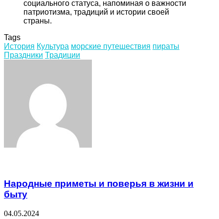
социального статуса, напоминая о важности
патриотизма, традиций и истории своей
страны.
Tags
История
Культура
морские путешествия
пираты
Праздники
Традиции
Facebook
Twitter
LinkedIn
Tumblr
Pinterest
Reddit
VKontakte
Odnoklassniki
Skype
WhatsApp
Telegram
Viber
Share
Print
via
Email
Related Articles
Народные приметы и поверья в жизни и
быту
04.05.2024