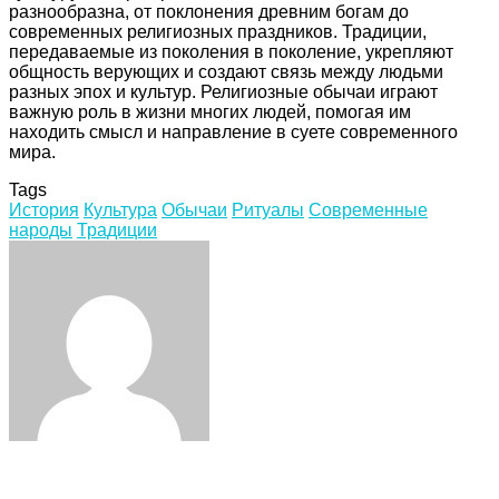
разнообразна, от поклонения древним богам до
современных религиозных праздников. Традиции,
передаваемые из поколения в поколение, укрепляют
общность верующих и создают связь между людьми
разных эпох и культур. Религиозные обычаи играют
важную роль в жизни многих людей, помогая им
находить смысл и направление в суете современного
мира.
Tags
История
Культура
Обычаи
Ритуалы
Современные
народы
Традиции
Facebook
Twitter
LinkedIn
Tumblr
Pinterest
Reddit
VKontakte
Odnoklassniki
Skype
WhatsApp
Telegram
Viber
Share
Print
via
Email
Related Articles