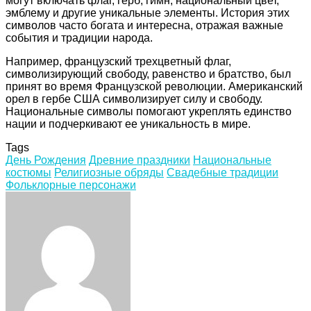
могут включать флаг, герб, гимн, национальный цвет,
эмблему и другие уникальные элементы. История этих
символов часто богата и интересна, отражая важные
события и традиции народа.
Например, французский трехцветный флаг,
символизирующий свободу, равенство и братство, был
принят во время Французской революции. Американский
орел в гербе США символизирует силу и свободу.
Национальные символы помогают укреплять единство
нации и подчеркивают ее уникальность в мире.
Tags
День Рождения
Древние праздники
Национальные
костюмы
Религиозные обряды
Свадебные традиции
Фольклорные персонажи
Facebook
Twitter
LinkedIn
Tumblr
Pinterest
Reddit
VKontakte
Odnoklassniki
Skype
WhatsApp
Telegram
Viber
Share
Print
via
Email