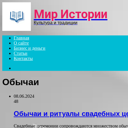
Menu
Мир Истории
Культура и традиции
Главная
О сайте
Бизнес и деньги
Статьи
Контакты
Search
for
Обычаи
08.06.2024
48
Обычаи и ритуалы свадебных ц
Свадебные церемонии сопровождаются множеством обычае