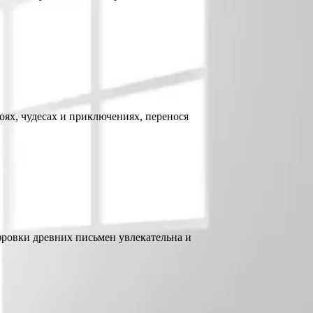
оях, чудесах и приключениях, перенося
фровки древних письмен увлекательна и