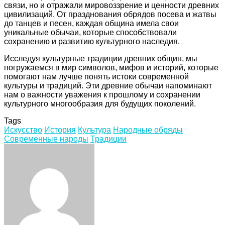
связи, но и отражали мировоззрение и ценности древних
цивилизаций. От празднования обрядов посева и жатвы
до танцев и песен, каждая община имела свои
уникальные обычаи, которые способствовали
сохранению и развитию культурного наследия.
Исследуя культурные традиции древних общин, мы
погружаемся в мир символов, мифов и историй, которые
помогают нам лучше понять истоки современной
культуры и традиций. Эти древние обычаи напоминают
нам о важности уважения к прошлому и сохранении
культурного многообразия для будущих поколений.
Tags
Искусство
История
Культура
Народные обряды
Современные народы
Традиции
Facebook
Twitter
LinkedIn
Tumblr
Pinterest
Reddit
VKontakte
Odnoklassniki
Skype
WhatsApp
Telegram
Viber
Share
Print
via
Email