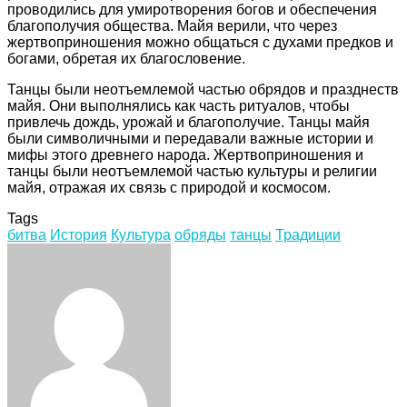
проводились для умиротворения богов и обеспечения
благополучия общества. Майя верили, что через
жертвоприношения можно общаться с духами предков и
богами, обретая их благословение.
Танцы были неотъемлемой частью обрядов и празднеств
майя. Они выполнялись как часть ритуалов, чтобы
привлечь дождь, урожай и благополучие. Танцы майя
были символичными и передавали важные истории и
мифы этого древнего народа. Жертвоприношения и
танцы были неотъемлемой частью культуры и религии
майя, отражая их связь с природой и космосом.
Tags
битва
История
Культура
обряды
танцы
Традиции
Facebook
Twitter
LinkedIn
Tumblr
Pinterest
Reddit
VKontakte
Odnoklassniki
Skype
WhatsApp
Telegram
Viber
Share
Print
via
Email