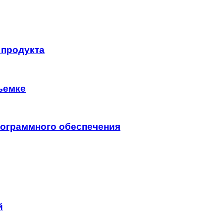
 продукта
ъемке
программного обеспечения
й