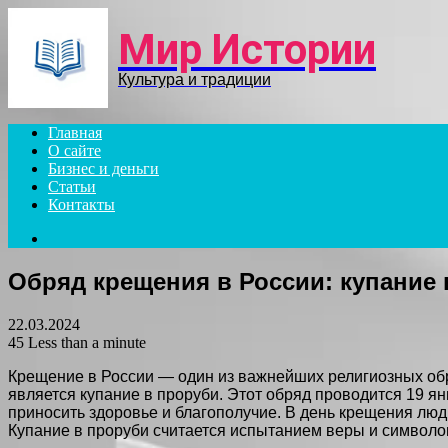
Menu
Мир Истории
Культура и традиции
Главная
О сайте
Бизнес и деньги
Статьи
Контакты
Search
for
Обряд крещения в России: купание 
22.03.2024
45
Less than a minute
Крещение в России — один из важнейших религиозных об
является купание в проруби. Этот обряд проводится 19 я
приносить здоровье и благополучие. В день крещения люд
Купание в проруби считается испытанием веры и символо