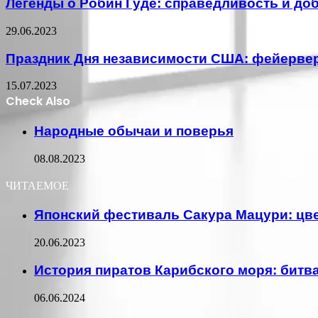
Легенды о Робин Гуде: справедливость и до
29.06.2023
Праздник Дня независимости США: фейерве
15.07.2023
Check Also
Close
Народные обычаи и поверья
08.08.2023
ЧИТАЕМОЕ
Японский фестиваль Сакура Мацури: цв
20.06.2023
История пиратов Карибского моря: битв
06.06.2024