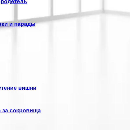
бродетель
рки и парады
етение вишни
а за сокровища