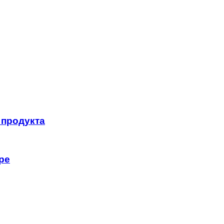
 продукта
ре