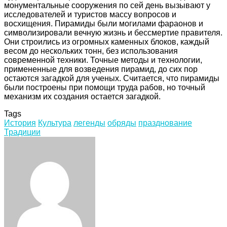
монументальные сооружения по сей день вызывают у
исследователей и туристов массу вопросов и
восхищения. Пирамиды были могилами фараонов и
символизировали вечную жизнь и бессмертие правителя.
Они строились из огромных каменных блоков, каждый
весом до нескольких тонн, без использования
современной техники. Точные методы и технологии,
примененные для возведения пирамид, до сих пор
остаются загадкой для ученых. Считается, что пирамиды
были построены при помощи труда рабов, но точный
механизм их создания остается загадкой.
Tags
История
Культура
легенды
обряды
празднование
Традиции
Facebook
Twitter
LinkedIn
Tumblr
Pinterest
Reddit
VKontakte
Odnoklassniki
Skype
WhatsApp
Telegram
Viber
Share
Print
via
Email