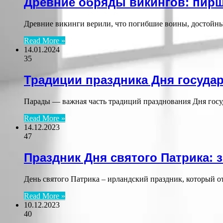
Древние обряды викингов: пир
Древние викинги верили, что погибшие воины, достойн
Read More »
14.01.2024
35
Традиции праздника Дня госуда
Парады — важная часть традиций празднования Дня госуд
Read More »
14.12.2023
47
Праздник Дня святого Патрика:
День святого Патрика – ирландский праздник, который о
Read More »
10.12.2023
40