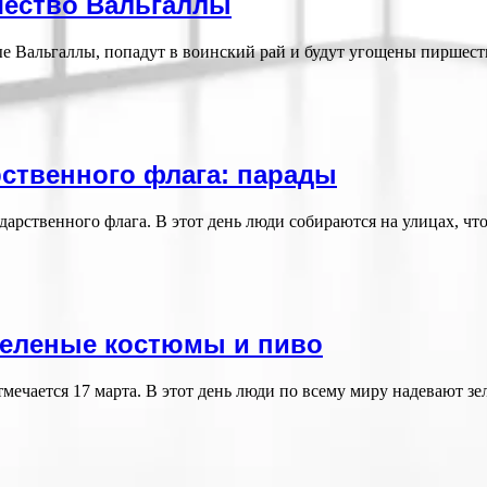
шество Вальгаллы
ые Вальгаллы, попадут в воинский рай и будут угощены пиршес
рственного флага: парады
арственного флага. В этот день люди собираются на улицах, ч
 зеленые костюмы и пиво
тмечается 17 марта. В этот день люди по всему миру надевают 