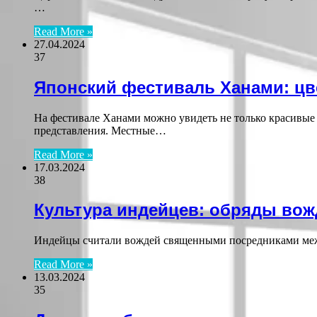
…
Read More »
27.04.2024
37
Японский фестиваль Ханами: цв
На фестивале Ханами можно увидеть не только красивые 
представления. Местные…
Read More »
17.03.2024
38
Культура индейцев: обряды вож
Индейцы считали вождей священными посредниками меж
Read More »
13.03.2024
35