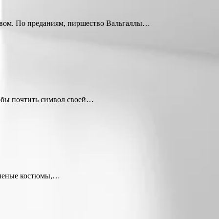
твом. По преданиям, пиршество Вальгаллы…
тобы почтить символ своей…
зеленые костюмы,…