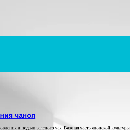
ония чаноя
вления и подачи зеленого чая. Важная часть японской культур