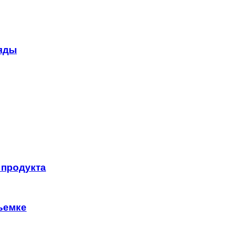
яды
 продукта
ъемке