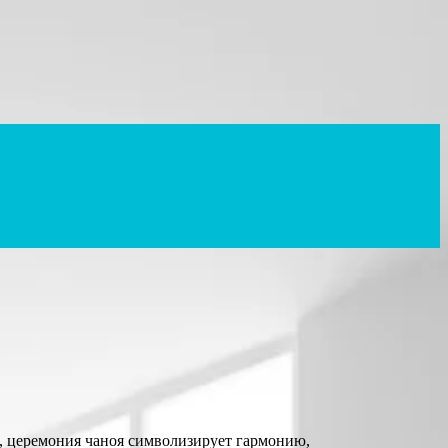
ы, церемония чаноя символизирует гармонию,