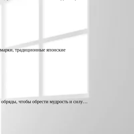
ярмарки, традиционные японские
обряды, чтобы обрести мудрость и силу…