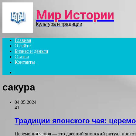
Menu
Мир Истории
Культура и традиции
Главная
О сайте
Бизнес и деньги
Статьи
Контакты
Search
for
сакура
04.05.2024
41
Традиции японского чая: церем
Церемония чаноя — это древний японский ритуал пригото