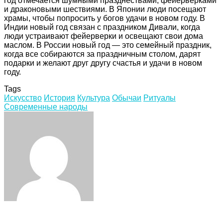
год отмечается шумными празднествами, фейерверками
и драконовыми шествиями. В Японии люди посещают
храмы, чтобы попросить у богов удачи в новом году. В
Индии новый год связан с праздником Дивали, когда
люди устраивают фейерверки и освещают свои дома
маслом. В России новый год — это семейный праздник,
когда все собираются за праздничным столом, дарят
подарки и желают друг другу счастья и удачи в новом
году.
Tags
Искусство
История
Культура
Обычаи
Ритуалы
Современные народы
Facebook
Twitter
LinkedIn
Tumblr
Pinterest
Reddit
VKontakte
Odnoklassniki
Skype
WhatsApp
Telegram
Viber
Share
Print
via
Email
Related Articles