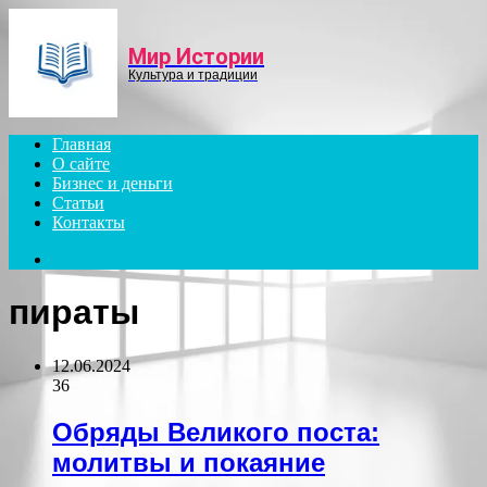
Menu
Мир Истории
Культура и традиции
Главная
О сайте
Бизнес и деньги
Статьи
Контакты
Search
for
пираты
12.06.2024
36
Обряды Великого поста:
молитвы и покаяние