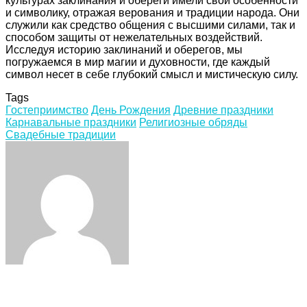
культурах заклинания и обереги имели свои особенности
и символику, отражая верования и традиции народа. Они
служили как средство общения с высшими силами, так и
способом защиты от нежелательных воздействий.
Исследуя историю заклинаний и оберегов, мы
погружаемся в мир магии и духовности, где каждый
символ несет в себе глубокий смысл и мистическую силу.
Tags
Гостеприимство
День Рождения
Древние праздники
Карнавальные праздники
Религиозные обряды
Свадебные традиции
Facebook
Twitter
LinkedIn
Tumblr
Pinterest
Reddit
VKontakte
Odnoklassniki
Skype
WhatsApp
Telegram
Viber
Share
Print
via
Email
Related Articles