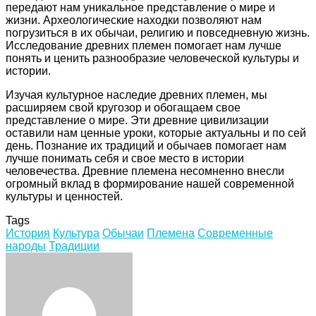
передают нам уникальное представление о мире и
жизни. Археологические находки позволяют нам
погрузиться в их обычаи, религию и повседневную жизнь.
Исследование древних племен помогает нам лучше
понять и ценить разнообразие человеческой культуры и
истории.
Изучая культурное наследие древних племен, мы
расширяем свой кругозор и обогащаем свое
представление о мире. Эти древние цивилизации
оставили нам ценные уроки, которые актуальны и по сей
день. Познание их традиций и обычаев помогает нам
лучше понимать себя и свое место в истории
человечества. Древние племена несомненно внесли
огромный вклад в формирование нашей современной
культуры и ценностей.
Tags
История
Культура
Обычаи
Племена
Современные
народы
Традиции
Facebook
Twitter
LinkedIn
Tumblr
Pinterest
Reddit
VKontakte
Odnoklassniki
Skype
WhatsApp
Telegram
Viber
Share
Print
via
Email