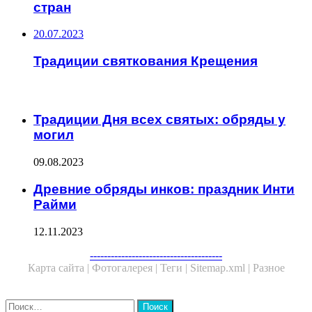
стран
20.07.2023
Традиции святкования Крещения
ЧИТАЕМОЕ
Традиции Дня всех святых: обряды у
могил
09.08.2023
Древние обряды инков: праздник Инти
Райми
12.11.2023
Facebook
Twitter
WhatsApp
Telegram
--------------------------------------
Карта сайта |
Фотогалерея |
Теги |
Sitemap.xml |
Разное
Close
Найти: