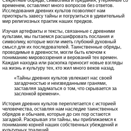
Секретные обряды, символика и предания, утерянные со
временем, оставляют много вопросов без ответов.
Исследования древних культов позволяют нам
приоткрыть завесу тайны и погрузиться в удивительный
мир религиозных практик наших предков.
Изучая артефакты и тексты, связанные с древними
культами, мы пытаемся расшифровать послания и
символику, которые могли иметь глубокий духовный
смысл для их последователей. Таинственные обряды,
проводимые в древности, могли быть ключом к
пониманию мировоззрения и верований тех времен.
Каждая находка или раскопка приносит новые взгляды
на жизнь и культуру тех, кто жил много веков назад.
«Тайны древних культов увлекают нас своей
загадочностью и неизведанными гранями,
заставляя задуматься о том, что скрывается за
заслонкой времени».
История древних культов переплетается с историей
человечества, оставляя нам наследие таинственных
обрядов и обычаев, которые до сих пор остаются
загадкой. Раскрывая эти тайны, мы приближаемся к
пониманию корней наших собственных убеждений и
культурных традиций.