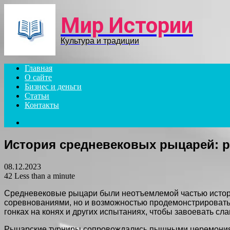
Menu
Мир Истории
Культура и традиции
Главная
О сайте
Бизнес и деньги
Статьи
Контакты
Search
for
История средневековых рыцарей: 
08.12.2023
42
Less than a minute
Средневековые рыцари были неотъемлемой частью истори
соревнованиями, но и возможностью продемонстрировать м
гонках на конях и других испытаниях, чтобы завоевать сла
Рыцарские турниры сопровождались пышными церемониями