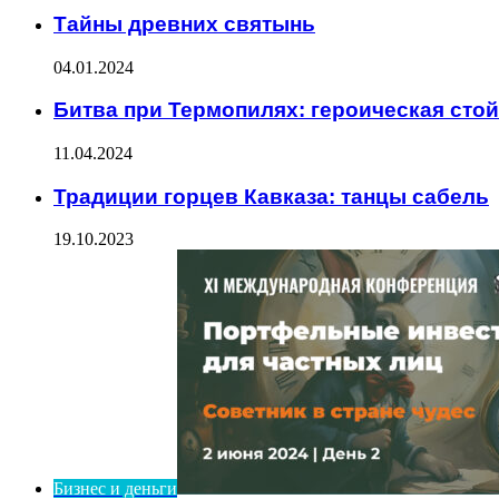
Тайны древних святынь
04.01.2024
Битва при Термопилях: героическая сто
11.04.2024
Традиции горцев Кавказа: танцы сабель
19.10.2023
Бизнес и деньги