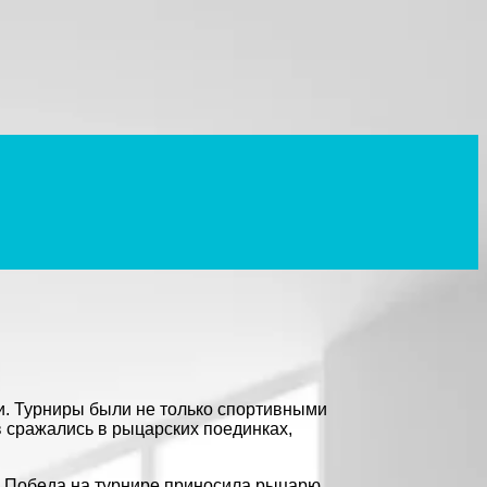
и. Турниры были не только спортивными
в сражались в рыцарских поединках,
. Победа на турнире приносила рыцарю