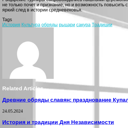
не только почет и признание, но и возможность повысить
яркий след в истории средневековья.
Tags
История
Культура
обряды
рыцари
сакура
Традиции
Facebook
Twitter
LinkedIn
Tumblr
Pinterest
Reddit
VKontakte
Odnoklassniki
Skype
WhatsApp
Telegram
Viber
Share
Print
via
Email
Related Articles
Древние обряды славян: празднование Купа
24.05.2024
История и традиции Дня Независимости