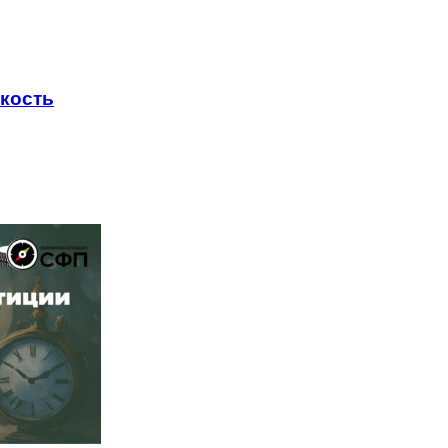
йкость