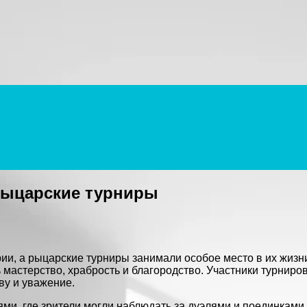
рыцарские турниры
и, а рыцарские турниры занимали особое место в их жизн
астерство, храбрость и благородство. Участники турниро
ву и уважение.
, где зрители могли наблюдать за дуэлями и поединками