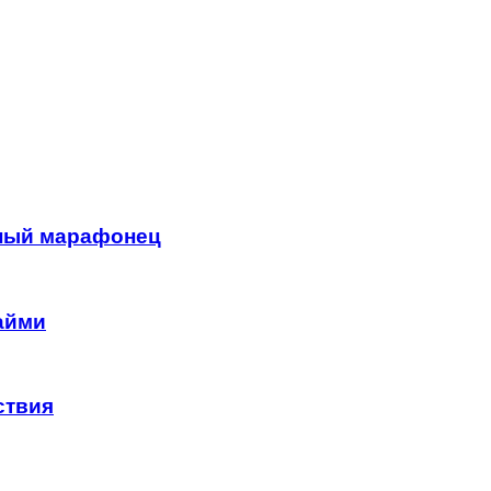
рный марафонец
айми
ствия