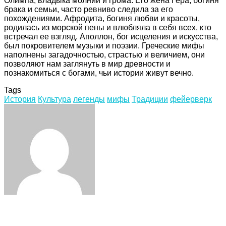
Олимпа, владыка молний и грома. Его жена Гера, богиня
брака и семьи, часто ревниво следила за его
похождениями. Афродита, богиня любви и красоты,
родилась из морской пены и влюбляла в себя всех, кто
встречал ее взгляд. Аполлон, бог исцеления и искусства,
был покровителем музыки и поэзии. Греческие мифы
наполнены загадочностью, страстью и величием, они
позволяют нам заглянуть в мир древности и
познакомиться с богами, чьи истории живут вечно.
Tags
История
Культура
легенды
мифы
Традиции
фейерверк
Facebook
Twitter
LinkedIn
Tumblr
Pinterest
Reddit
VKontakte
Odnoklassniki
Skype
WhatsApp
Telegram
Viber
Share
Print
via
Email
Related Articles