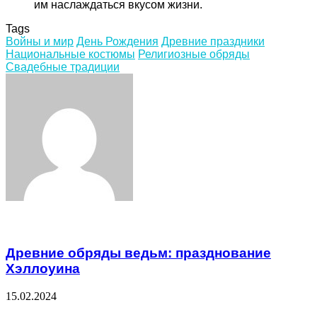
им наслаждаться вкусом жизни.
Tags
Войны и мир
День Рождения
Древние праздники
Национальные костюмы
Религиозные обряды
Свадебные традиции
Facebook
Twitter
LinkedIn
Tumblr
Pinterest
Reddit
VKontakte
Odnoklassniki
Skype
WhatsApp
Telegram
Viber
Share
Print
via
Email
Related Articles
Древние обряды ведьм: празднование
Хэллоуина
15.02.2024