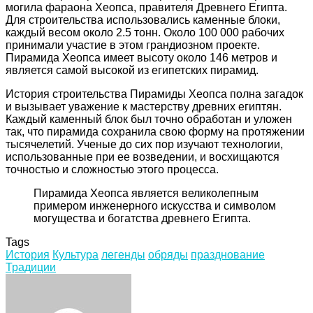
могила фараона Хеопса, правителя Древнего Египта.
Для строительства использовались каменные блоки,
каждый весом около 2.5 тонн. Около 100 000 рабочих
принимали участие в этом грандиозном проекте.
Пирамида Хеопса имеет высоту около 146 метров и
является самой высокой из египетских пирамид.
История строительства Пирамиды Хеопса полна загадок
и вызывает уважение к мастерству древних египтян.
Каждый каменный блок был точно обработан и уложен
так, что пирамида сохранила свою форму на протяжении
тысячелетий. Ученые до сих пор изучают технологии,
использованные при ее возведении, и восхищаются
точностью и сложностью этого процесса.
Пирамида Хеопса является великолепным
примером инженерного искусства и символом
могущества и богатства древнего Египта.
Tags
История
Культура
легенды
обряды
празднование
Традиции
Facebook
Twitter
LinkedIn
Tumblr
Pinterest
Reddit
VKontakte
Odnoklassniki
Skype
WhatsApp
Telegram
Viber
Share
Print
via
Email