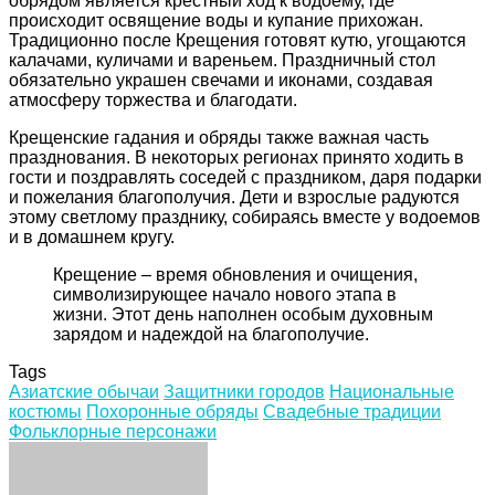
обрядом является крестный ход к водоему, где
происходит освящение воды и купание прихожан.
Традиционно после Крещения готовят кутю, угощаются
калачами, куличами и вареньем. Праздничный стол
обязательно украшен свечами и иконами, создавая
атмосферу торжества и благодати.
Крещенские гадания и обряды также важная часть
празднования. В некоторых регионах принято ходить в
гости и поздравлять соседей с праздником, даря подарки
и пожелания благополучия. Дети и взрослые радуются
этому светлому празднику, собираясь вместе у водоемов
и в домашнем кругу.
Крещение – время обновления и очищения,
символизирующее начало нового этапа в
жизни. Этот день наполнен особым духовным
зарядом и надеждой на благополучие.
Tags
Азиатские обычаи
Защитники городов
Национальные
костюмы
Похоронные обряды
Свадебные традиции
Фольклорные персонажи
Facebook
Twitter
LinkedIn
Tumblr
Pinterest
Reddit
VKontakte
Odnoklassniki
Skype
WhatsApp
Telegram
Viber
Share
Print
via
Email