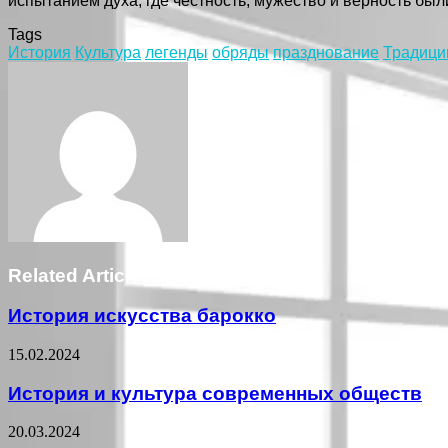
испытанием духа, где честность, мужество и верность бы
Tags
История
Культура
легенды
обряды
празднование
Традици
Facebook
Twitter
LinkedIn
Tumblr
Pinterest
Reddit
VKontakte
Odnoklassniki
Skype
WhatsApp
Telegram
Viber
Share
Print
via
Email
Related Articles
История искусства барокко
15.02.2024
История и культура современных обществ
20.03.2024