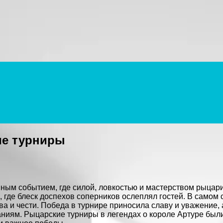
ие турниры
вным событием, где силой, ловкостью и мастерством рыцар
де блеск доспехов соперников ослеплял гостей. В самом с
ва и чести. Победа в турнире приносила славу и уважение,
аниям. Рыцарские турниры в легендах о короле Артуре были