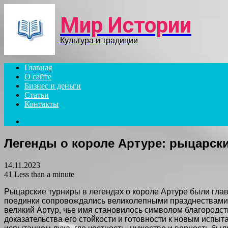
Menu
Мир Истории
Культура и традиции
Главная
О сайте
Бизнес и деньги
Статьи
Контакты
Search
for
Легенды о короле Артуре: рыцарск
14.11.2023
41
Less than a minute
Рыцарские турниры в легендах о короле Артуре были гла
поединки сопровождались великолепными празднествами, г
великий Артур, чье имя становилось символом благородст
доказательства его стойкости и готовности к новым испыт