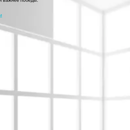
ли важнее победы.
и