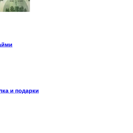
айми
лка и подарки