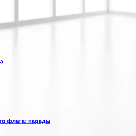
а
го флага: парады