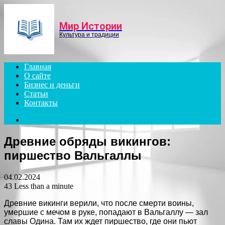
Menu
Мир Истории
Культура и традиции
Главная
О сайте
Бизнес и деньги
Статьи
Контакты
Search
for
Древние обряды викингов:
пиршество Вальгаллы
04.02.2024
43
Less than a minute
Древние викинги верили, что после смерти воины,
умершие с мечом в руке, попадают в Вальгаллу — зал
славы Одина. Там их ждет пиршество, где они пьют