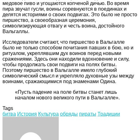
медовое пиво и угощаются копченой дичью. Во время
пира звучат гусли, воины соревнуются в поединках и
делятся историями о своих подвигах. Это было не просто
пиршество, а своеобразная церемония,
символизирующая отвагу и честь воина, достойного
Вальгаллы.
Исследователи считают, что пиршество в Вальгалле
было не только способом почитания павших в бою, но и
ритуалом, укреплявшим дух воинов перед новыми
сражениями. Здесь они находили вдохновение и силу,
чтобы продолжать свои подвиги на полях битвы.
Поэтому пиршество в Вальгалле имело глубокий
символический смысл и укрепляло духовные узы между
воинами, сражающимися под знаменами Одина.
«Пусть падение на поле битвы станет лишь
началом нового великого пути в Вальгалле».
Tags
битва
История
Культура
обряды
пираты
Традиции
Facebook
Twitter
LinkedIn
Tumblr
Pinterest
Reddit
VKontakte
Odnoklassniki
Skype
WhatsApp
Telegram
Viber
Share
Print
via
Email