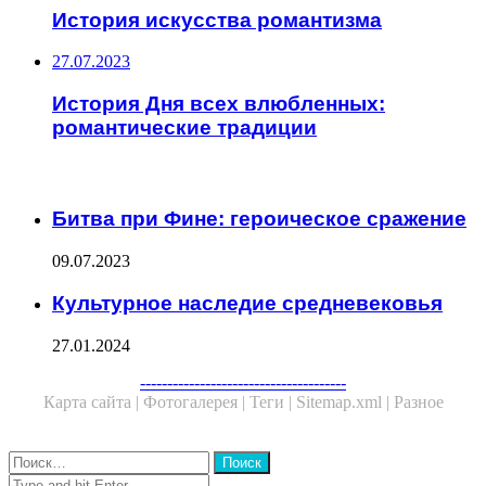
История искусства романтизма
27.07.2023
История Дня всех влюбленных:
романтические традиции
ЧИТАЕМОЕ
Битва при Фине: героическое сражение
09.07.2023
Культурное наследие средневековья
27.01.2024
Facebook
Twitter
WhatsApp
Telegram
--------------------------------------
Карта сайта |
Фотогалерея |
Теги |
Sitemap.xml |
Разное
Close
Найти:
Close