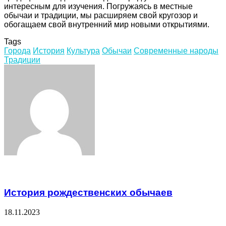
интересным для изучения. Погружаясь в местные
обычаи и традиции, мы расширяем свой кругозор и
обогащаем свой внутренний мир новыми открытиями.
Tags
Города
История
Культура
Обычаи
Современные народы
Традиции
Facebook
Twitter
LinkedIn
Tumblr
Pinterest
Reddit
VKontakte
Odnoklassniki
Skype
WhatsApp
Telegram
Viber
Share
Print
via
Email
Related Articles
История рождественских обычаев
18.11.2023