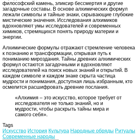
философский камень, эликсир бессмертия и другие
загадочные составы. В основе алхимических формул
лежали символы и тайные знаки, скрывающие глубокие
мистические значения. Исследования алхимиков
вдохновляют умы исследователей и современных
химиков, стремящихся понять природу материи и
энергии.
Алхимические формулы отражают стремление человека
к познанию и трансформации, открывая путь к
пониманию мироздания. Тайны древних алхимических
формул остаются загадочными и вдохновляют
исследователей на поиск новых знаний и открытий. В
каждом символе и каждом знаке скрыта частица
мудрости и понимания, доступная лишь избранным, кто
осмелится расшифровать древние послания.
«Алхимия – это искусство, которое требует от
исследователя не только знаний, но и
мудрости, чтобы раскрыть тайны мира и
самого себя».
Tags
Искусство
История
Культура
Народные обряды
Ритуалы
Современные народы