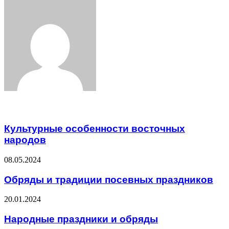
Facebook
Twitter
LinkedIn
Tumblr
Pinterest
Reddit
VKontakte
Odnoklassniki
Skype
WhatsApp
Telegram
Viber
Share
Print
via
Email
Related Articles
Культурные особенности восточных
народов
08.05.2024
Обряды и традиции посевных праздников
20.01.2024
Народные праздники и обряды