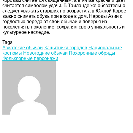
коровам считается священным, а в Китае красный цвет
считается символом удачи. В Таиланде же обязательно
следует уважать старших по возрасту, а в Южной Корее
важно снимать обувь при входе в дом. Народы Азии с
гордостью передают свои обычаи и поверья из
поколения в поколение, сохраняя свою уникальность и
культурное наследие.
Tags
Азиатские обычаи
Защитники городов
Национальные
костюмы
Новогодние обычаи
Похоронные обряды
Фольклорные персонажи
Facebook
Twitter
LinkedIn
Tumblr
Pinterest
Reddit
VKontakte
Odnoklassniki
Skype
WhatsApp
Telegram
Viber
Share
Print
via
Email
Related Articles