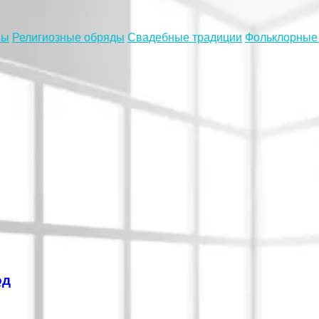
мы
Религиозные обряды
Свадебные традиции
Фольклорные
од