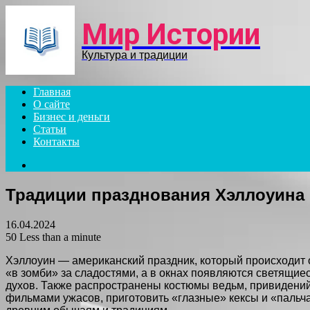
Menu
Мир Истории
Культура и традиции
Главная
О сайте
Бизнес и деньги
Статьи
Контакты
Search
for
Традиции празднования Хэллоуина
16.04.2024
50
Less than a minute
Хэллоуин — американский праздник, который происходит о
«в зомби» за сладостями, а в окнах появляются светящиес
духов. Также распространены костюмы ведьм, привидений,
фильмами ужасов, приготовить «глазные» кексы и «пальча