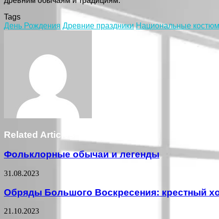
древним обычаям и традициям.
Tags
День Рождения
Древние праздники
Национальные костю
Facebook
Twitter
LinkedIn
Tumblr
Pinterest
Reddit
VKontakte
Odnoklassniki
Skype
WhatsApp
Telegram
Viber
Share
Print
via
Email
Related Articles
Фольклорные обычаи и легенды
31.08.2023
Обряды Большого Воскресения: крестный х
21.10.2023