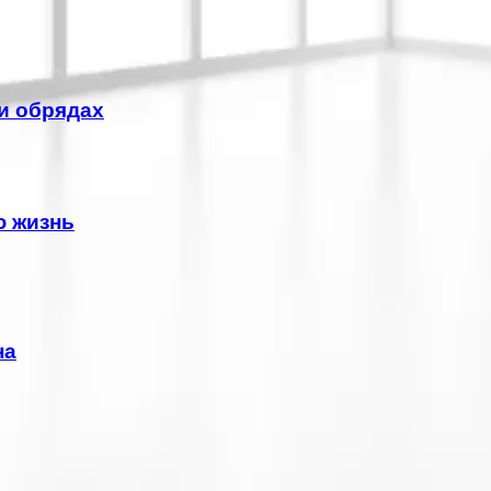
и обрядах
ю жизнь
на