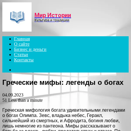
Menu
Мир Истории
Культура и традиции
Главная
О сайте
Бизнес и деньги
Статьи
Контакты
Search
for
Греческие мифы: легенды о богах
04.09.2023
51
Less than a minute
Греческая мифология богата удивительными легендами
о богах Олимпа. Зевс, владыка небес, Геракл,
сильнейший из смертных, и Афродита, богиня любви,
лишь немногие из пантеона. Мифы рассказывают о