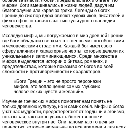
борьбе за власть, любви, предательствах и отваге. По
мифам, боги вмешивались в жизни людей, даруя им
благополучие или карая за грехи. Легенды о богах
Греции до сих пор вдохновляют художников, писателей и
философов, оставаясь частью культурного наследия
человечества.
Исследуя мифы, мы погружаемся в мир древней Греции,
где боги обладали сверхъестественными способностями
и человеческими страстями. Каждый бог имел свою
сферу влияния и характерные черты, которые делали их
уникальными и запоминающимися. Среди множества
мифов выделяются истории о битвах, романах, и
предательствах, которые показывают богов во всей
сложности и противоречивости их характеров.
«Боги Греции – это не просто персонажи
мифов, это воплощение самых глубоких
человеческих чувств и желаний».
Изучение греческих мифов помогает нам понять не
только древнюю культуру, но и самих себя. Мифы о богах
учат нас мудрости, предостерегают от гордыни и эгоизма,
показывая, как важно уважать божественное и
человеческое внутри нас. Они напоминают о вечных
ценностях, которые актуальны во все времена и для всех