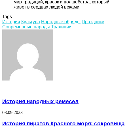
мир традиций, красок и волшебства, который
живет в сердцах людей веками.
Tags
История
Культура
Народные обряды
Праздники
Современные народы
Традиции
Facebook
Twitter
LinkedIn
Tumblr
Pinterest
Reddit
VKontakte
Odnoklassniki
Skype
WhatsApp
Telegram
Viber
Share
Print
via
Email
Related Articles
История народных ремесел
03.09.2023
История пиратов Красного моря: сокровища