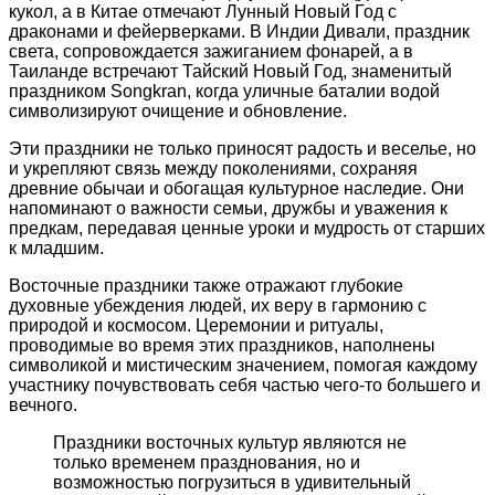
кукол, а в Китае отмечают Лунный Новый Год с
драконами и фейерверками. В Индии Дивали, праздник
света, сопровождается зажиганием фонарей, а в
Таиланде встречают Тайский Новый Год, знаменитый
праздником Songkran, когда уличные баталии водой
символизируют очищение и обновление.
Эти праздники не только приносят радость и веселье, но
и укрепляют связь между поколениями, сохраняя
древние обычаи и обогащая культурное наследие. Они
напоминают о важности семьи, дружбы и уважения к
предкам, передавая ценные уроки и мудрость от старших
к младшим.
Восточные праздники также отражают глубокие
духовные убеждения людей, их веру в гармонию с
природой и космосом. Церемонии и ритуалы,
проводимые во время этих праздников, наполнены
символикой и мистическим значением, помогая каждому
участнику почувствовать себя частью чего-то большего и
вечного.
Праздники восточных культур являются не
только временем празднования, но и
возможностью погрузиться в удивительный