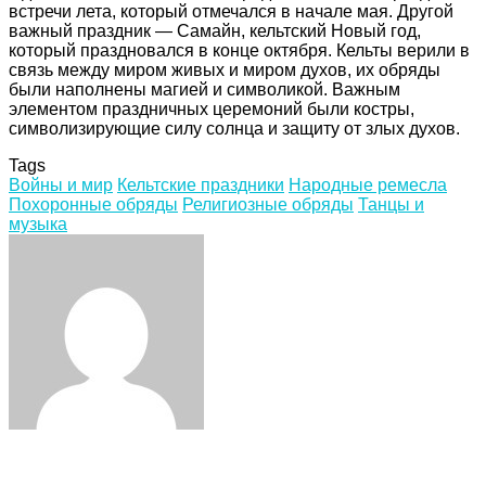
встречи лета, который отмечался в начале мая. Другой
важный праздник — Самайн, кельтский Новый год,
который праздновался в конце октября. Кельты верили в
связь между миром живых и миром духов, их обряды
были наполнены магией и символикой. Важным
элементом праздничных церемоний были костры,
символизирующие силу солнца и защиту от злых духов.
Tags
Войны и мир
Кельтские праздники
Народные ремесла
Похоронные обряды
Религиозные обряды
Танцы и
музыка
Facebook
Twitter
LinkedIn
Tumblr
Pinterest
Reddit
VKontakte
Odnoklassniki
Skype
WhatsApp
Telegram
Viber
Share
Print
via
Email
Related Articles