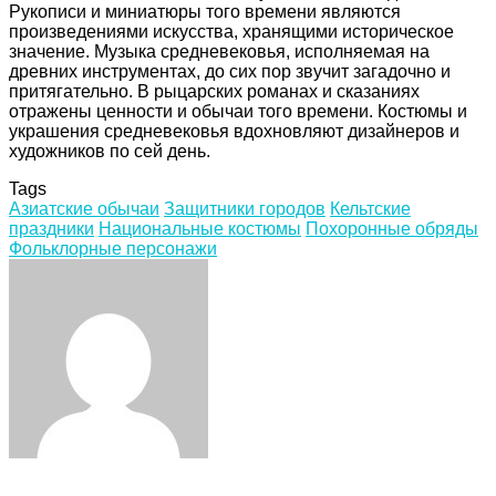
Рукописи и миниатюры того времени являются
произведениями искусства, хранящими историческое
значение. Музыка средневековья, исполняемая на
древних инструментах, до сих пор звучит загадочно и
притягательно. В рыцарских романах и сказаниях
отражены ценности и обычаи того времени. Костюмы и
украшения средневековья вдохновляют дизайнеров и
художников по сей день.
Tags
Азиатские обычаи
Защитники городов
Кельтские
праздники
Национальные костюмы
Похоронные обряды
Фольклорные персонажи
Facebook
Twitter
LinkedIn
Tumblr
Pinterest
Reddit
VKontakte
Odnoklassniki
Skype
WhatsApp
Telegram
Viber
Share
Print
via
Email
Related Articles