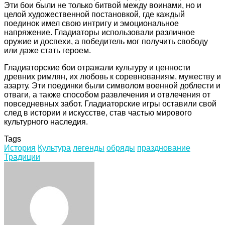
Эти бои были не только битвой между воинами, но и
целой художественной постановкой, где каждый
поединок имел свою интригу и эмоциональное
напряжение. Гладиаторы использовали различное
оружие и доспехи, а победитель мог получить свободу
или даже стать героем.
Гладиаторские бои отражали культуру и ценности
древних римлян, их любовь к соревнованиям, мужеству и
азарту. Эти поединки были символом военной доблести и
отваги, а также способом развлечения и отвлечения от
повседневных забот. Гладиаторские игры оставили свой
след в истории и искусстве, став частью мирового
культурного наследия.
Tags
История
Культура
легенды
обряды
празднование
Традиции
Facebook
Twitter
LinkedIn
Tumblr
Pinterest
Reddit
VKontakte
Odnoklassniki
Skype
WhatsApp
Telegram
Viber
Share
Print
via
Email