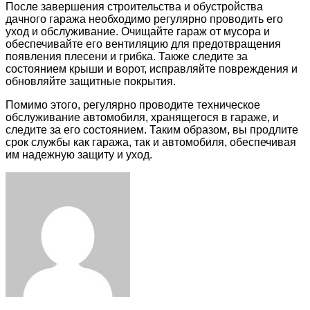
После завершения строительства и обустройства
дачного гаража необходимо регулярно проводить его
уход и обслуживание. Очищайте гараж от мусора и
обеспечивайте его вентиляцию для предотвращения
появления плесени и грибка. Также следите за
состоянием крыши и ворот, исправляйте повреждения и
обновляйте защитные покрытия.
Помимо этого, регулярно проводите техническое
обслуживание автомобиля, хранящегося в гараже, и
следите за его состоянием. Таким образом, вы продлите
срок службы как гаража, так и автомобиля, обеспечивая
им надежную защиту и уход.
Facebook
Twitter
LinkedIn
Tumblr
Pinterest
Reddit
VKontakte
Odnoklassniki
Skype
WhatsApp
Telegram
Viber
Share
Print
via
Email