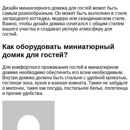
Дизайн миниатюрного домика для гостей может быть
самым разнообразным. Он может быть выполнен в стиле
загородного коттеджа, модерн или скандинавском стиле.
Важно, чтобы дизайн домика сочетался с общим стилем
вашего участка и создавал уютную атмосферу для
гостей.
Как оборудовать миниатюрный
домик для гостей?
Для комфортного проживания гостей в миниатюрном
домике необходимо обеспечить его всем необходимым.
Внутри домика должна быть спальня с удобной кроватью,
гостиная зона, кухня и ванная комната. Также не забудьте
о мелочах, таких как посуда, постельное белье, полотенца
и прочие удобства.
Facebook
Twitter
LinkedIn
Tumblr
Pinterest
Reddit
VKontakte
Odnoklassniki
Skype
WhatsApp
Telegram
Viber
Share
Print
via
Email