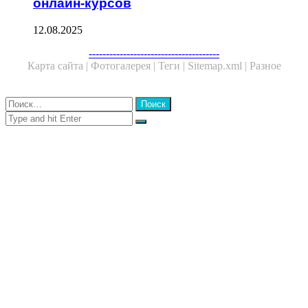
онлайн-курсов
12.08.2025
Facebook
Twitter
WhatsApp
Telegram
--------------------------------------
Карта сайта |
Фотогалерея |
Теги |
Sitemap.xml |
Разное
Close
Найти:
Close
Search
for